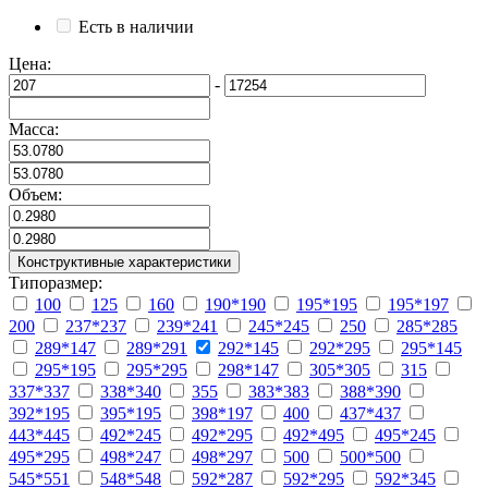
Есть в наличии
Цена:
-
Масса:
Объем:
Конструктивные характеристики
Типоразмер:
100
125
160
190*190
195*195
195*197
200
237*237
239*241
245*245
250
285*285
289*147
289*291
292*145
292*295
295*145
295*195
295*295
298*147
305*305
315
337*337
338*340
355
383*383
388*390
392*195
395*195
398*197
400
437*437
443*445
492*245
492*295
492*495
495*245
495*295
498*247
498*297
500
500*500
545*551
548*548
592*287
592*295
592*345