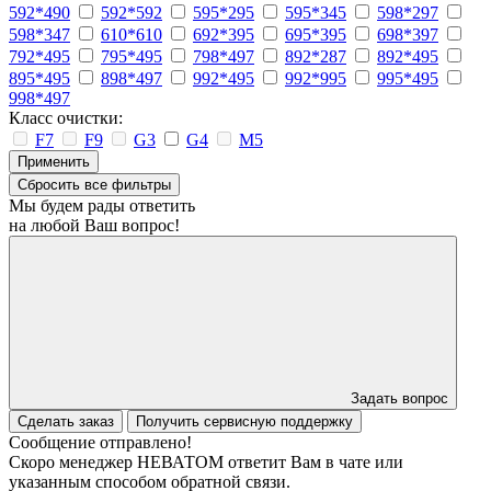
592*490
592*592
595*295
595*345
598*297
598*347
610*610
692*395
695*395
698*397
792*495
795*495
798*497
892*287
892*495
895*495
898*497
992*495
992*995
995*495
998*497
Класс очистки:
F7
F9
G3
G4
M5
Применить
Сбросить все фильтры
Мы будем рады ответить
на любой Ваш вопрос!
Задать вопрос
Сделать заказ
Получить сервисную поддержку
Сообщение отправлено!
Скоро менеджер НЕВАТОМ ответит Вам в чате или
указанным способом обратной связи.