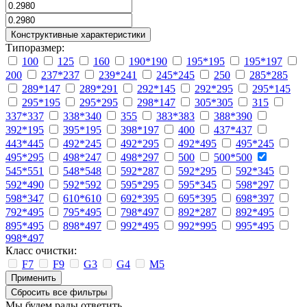
Конструктивные характеристики
Типоразмер:
100
125
160
190*190
195*195
195*197
200
237*237
239*241
245*245
250
285*285
289*147
289*291
292*145
292*295
295*145
295*195
295*295
298*147
305*305
315
337*337
338*340
355
383*383
388*390
392*195
395*195
398*197
400
437*437
443*445
492*245
492*295
492*495
495*245
495*295
498*247
498*297
500
500*500
545*551
548*548
592*287
592*295
592*345
592*490
592*592
595*295
595*345
598*297
598*347
610*610
692*395
695*395
698*397
792*495
795*495
798*497
892*287
892*495
895*495
898*497
992*495
992*995
995*495
998*497
Класс очистки:
F7
F9
G3
G4
M5
Применить
Сбросить все фильтры
Мы будем рады ответить