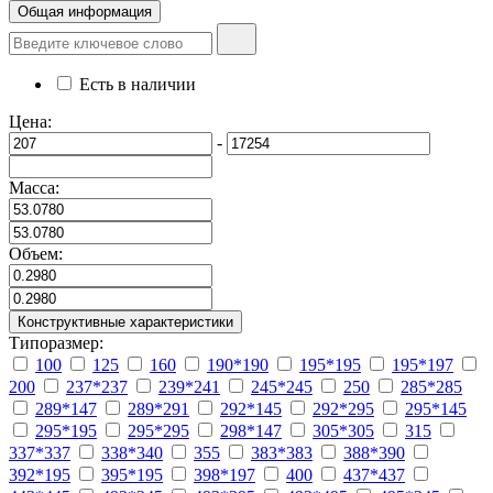
Общая информация
Есть в наличии
Цена:
-
Масса:
Объем:
Конструктивные характеристики
Типоразмер:
100
125
160
190*190
195*195
195*197
200
237*237
239*241
245*245
250
285*285
289*147
289*291
292*145
292*295
295*145
295*195
295*295
298*147
305*305
315
337*337
338*340
355
383*383
388*390
392*195
395*195
398*197
400
437*437