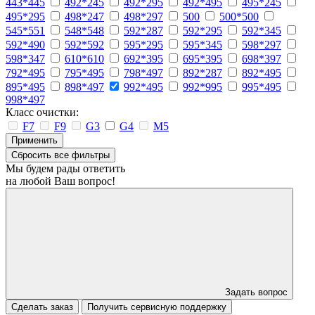
443*445
492*245
492*295
492*495
495*245
495*295
498*247
498*297
500
500*500
545*551
548*548
592*287
592*295
592*345
592*490
592*592
595*295
595*345
598*297
598*347
610*610
692*395
695*395
698*397
792*495
795*495
798*497
892*287
892*495
895*495
898*497
992*495
992*995
995*495
998*497
Класс очистки:
F7
F9
G3
G4
M5
Применить
Сбросить все фильтры
Мы будем рады ответить
на любой Ваш вопрос!
Задать вопрос
Сделать заказ
Получить сервисную поддержку