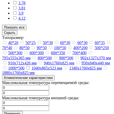
3.78
3.81
3.9
4.12
Показать все
Скрыть
Типоразмер:
40*20
50*25
50*30
60*30
60*30
60*35
70*40
80*50
90*50
100*50
400*200
500*250
500*300
600*300
600*350
700*400
795х555х365 мм
800*500
900*500
902х1327х370 мм
910х712х426 мм
940х1760х825 мм
950х840х440 мм
1000*500
1040х865х523 мм
1340х1760х825 мм
1880х1760х825 мм
Климатические характеристики
Максимальная температура перемещаемой среды:
Максимальная температура внешней среды:
Применить