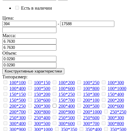
Есть в наличии
Цена:
-
Масса:
Объем:
Конструктивные характеристики
Типоразмер:
100*100
100*150
100*200
100*250
100*300
100*400
100*500
100*600
100*800
100*1000
150*150
150*200
150*250
150*300
150*400
150*500
150*600
150*700
200*100
200*200
200*250
200*300
200*400
200*500
200*600
200*700
200*800
200*900
200*1000
250*250
250*300
250*400
250*500
250*600
300*300
300*400
300*500
300*600
300*700
300*800
300*900
300*1000
350*350
350*400
350*500