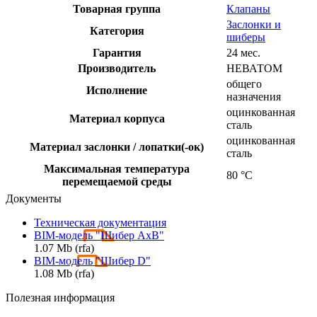
Товарная группа
Клапаны
Заслонки и
Категория
шиберы
Гарантия
24 мес.
Производитель
НЕВАТОМ
общего
Исполнение
назначения
оцинкованная
Материал корпуса
сталь
оцинкованная
Материал заслонки / лопатки(-ок)
сталь
Максимальная температура
80 °С
перемещаемой среды
Документы
Техническая документация
BIM-модель "Шибер AxB"
1.07 Mb (rfa)
BIM-модель "Шибер D"
1.08 Mb (rfa)
Полезная информация