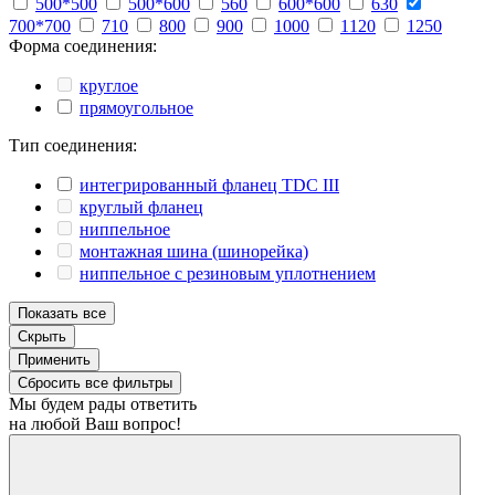
500*500
500*600
560
600*600
630
700*700
710
800
900
1000
1120
1250
Форма соединения:
круглое
прямоугольное
Тип соединения:
интегрированный фланец TDC III
круглый фланец
ниппельное
монтажная шина (шинорейка)
ниппельное с резиновым уплотнением
Показать все
Скрыть
Применить
Сбросить все фильтры
Мы будем рады ответить
на любой Ваш вопрос!