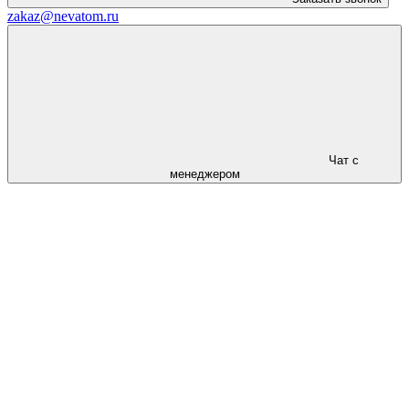
zakaz@nevatom.ru
Чат с
менеджером