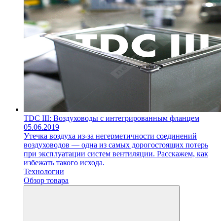
TDC III: Воздуховоды с интегрированным фланцем
05.06.2019
Утечка воздуха из-за негерметичности соединений
воздуховодов — одна из самых дорогостоящих потерь
при эксплуатации систем вентиляции. Расскажем, как
избежать такого исхода.
Технологии
Обзор товара