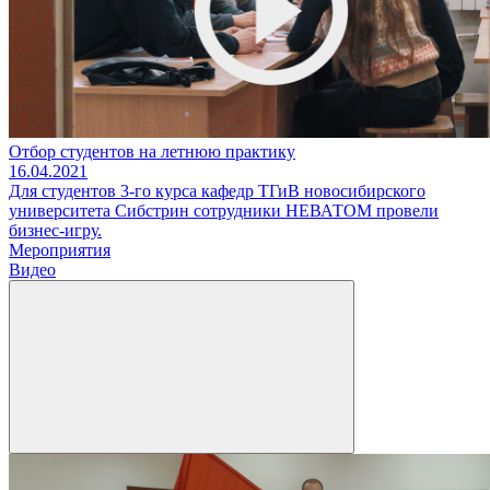
Отбор студентов на летнюю практику
16.04.2021
Для студентов 3-го курса кафедр ТГиВ новосибирского
университета Сибстрин сотрудники НЕВАТОМ провели
бизнес-игру.
Мероприятия
Видео