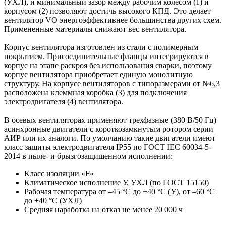
(УХЛ), и минимальный зазор между рабочим колесом (1) и
корпусом (2) позволяют достичь высокого КПД. Это делает
вентилятор VO энергоэффективнее большинства других схем.
Примененные материалы снижают вес вентилятора.
Корпус вентилятора изготовлен из стали с полимерным
покрытием. Присоединительные фланцы интегрируются в
корпус на этапе раскроя без использования сварки, поэтому
корпус вентилятора приобретает единую монолитную
структуру. На корпусе вентиляторов с типоразмерами от №6,3
расположена клеммная коробка (3) для подключения
электродвигателя (4) вентилятора.
В осевых вентиляторах применяют трехфазные (380 В/50 Гц)
асинхронные двигатели с короткозамкнутым ротором серии
АИР или их аналоги. По умолчанию такие двигатели имеют
класс защиты электродвигателя IP55 по ГОСТ IEC 60034-5-
2014 в пыле- и брызгозащищенном исполнении:
Класс изоляции «F»
Климатическое исполнение У, УХЛ (по ГОСТ 15150)
Рабочая температура от –45 °С до +40 °С (У), от –60 °С
до +40 °С (УХЛ)
Средняя наработка на отказ не менее 20 000 ч