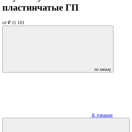
пластинчатые ГП
от
₽ 11 101
по заказу
К товарам