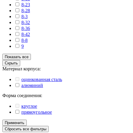
8-23
8-28
8-3
8-32
8-36
8-42
8-8
9
Показать все
Скрыть
Материал корпуса:
оцинкованная сталь
алюминий
Форма соединения:
круглое
прямоугольное
Применить
Сбросить все фильтры