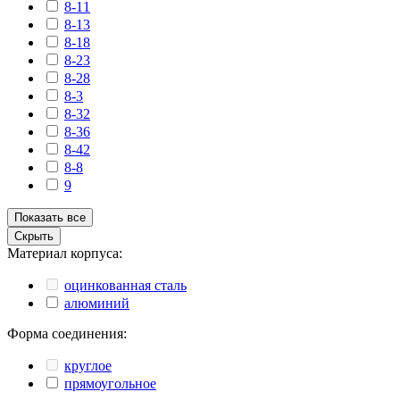
8-11
8-13
8-18
8-23
8-28
8-3
8-32
8-36
8-42
8-8
9
Показать все
Скрыть
Материал корпуса:
оцинкованная сталь
алюминий
Форма соединения:
круглое
прямоугольное