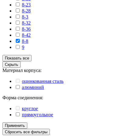
8-23
8-28
8-3
8-32
8-36
8-42
8-8
9
Показать все
Скрыть
Материал корпуса:
оцинкованная сталь
алюминий
Форма соединения:
круглое
прямоугольное
Применить
Сбросить все фильтры