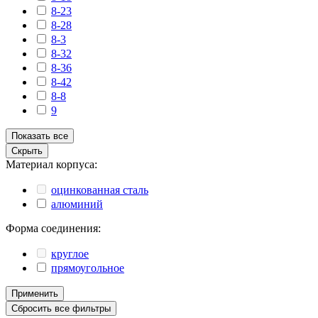
8-23
8-28
8-3
8-32
8-36
8-42
8-8
9
Показать все
Скрыть
Материал корпуса:
оцинкованная сталь
алюминий
Форма соединения:
круглое
прямоугольное
Применить
Сбросить все фильтры