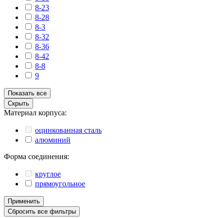
8-23
8-28
8-3
8-32
8-36
8-42
8-8
9
Показать все
Скрыть
Материал корпуса:
оцинкованная сталь
алюминий
Форма соединения:
круглое
прямоугольное
Применить
Сбросить все фильтры